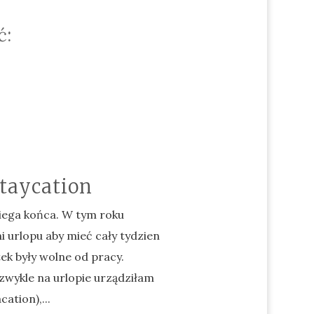
ć:
staycation
iega końca. W tym roku
i urlopu aby mieć cały tydzien
tek były wolne od pracy.
 zwykle na urlopie urządziłam
cation),...