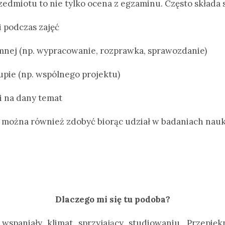
dmiotu to nie tylko ocena z egzaminu. Często składa s
i podczas zajęć
emnej (np. wypracowanie, rozprawka, sprawozdanie)
upie (np. wspólnego projektu)
i na dany temat
można również zdobyć biorąc udział w badaniach nau
Dlaczego mi się tu podoba?
a wspaniały klimat sprzyjający studiowaniu. Przepię