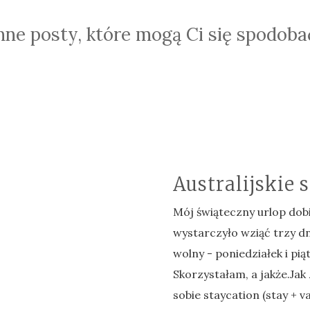
nne posty, które mogą Ci się spodoba
Australijskie 
Mój świąteczny urlop dob
wystarczyło wziąć trzy dn
wolny - poniedziałek i pią
Skorzystałam, a jakże.Jak
sobie staycation (stay + va