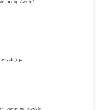
ię na nią również:
kowych (np.
kne kampusy, zwykle