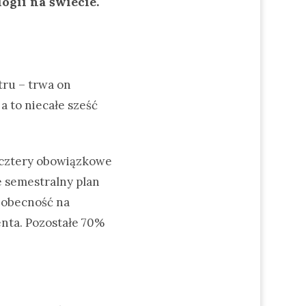
ogii na świecie.
tru – trwa on
a to niecałe sześć
ą cztery obowiązkowe
e semestralny plan
i obecność na
enta. Pozostałe 70%