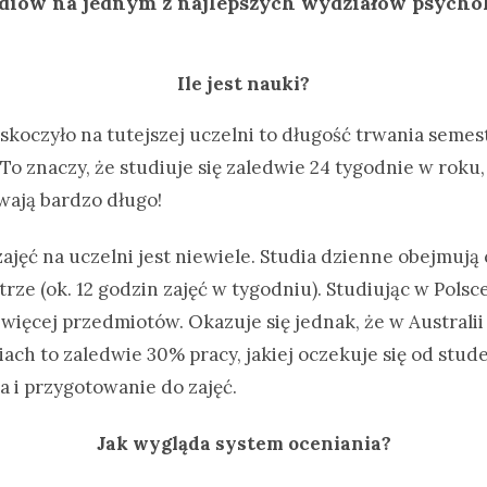
diów na jednym z najlepszych wydziałów psychol
Ile jest nauki?
skoczyło na tutejszej uczelni to długość trwania semes
To znaczy, że studiuje się zaledwie 24 tygodnie w roku, 
wają bardzo długo!
zajęć na uczelni jest niewiele. Studia dzienne obejmuj
ze (ok. 12 godzin zajęć w tygodniu). Studiując w Polsc
 więcej przedmiotów. Okazuje się jednak, że w Australi
ach to zaledwie 30% pracy, jakiej oczekuje się od stud
a i przygotowanie do zajęć.
Jak wygląda system oceniania?