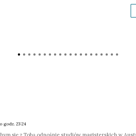
 o godz. 23:24
bym się z Tobą odnośnie studiów magisterskich w Austra