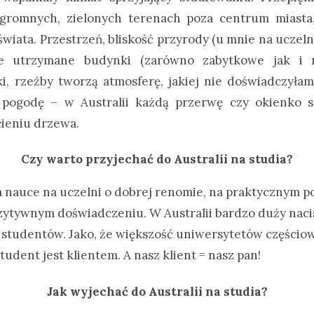
ogromnych, zielonych terenach poza centrum miasta, 
świata. Przestrzeń, bliskość przyrody (u mnie na uczel
nie utrzymane budynki (zarówno zabytkowe jak i n
eki, rzeźby tworzą atmosferę, jakiej nie doświadczyłam
pogodę – w Australii każdą przerwę czy okienko s
cieniu drzewa.
Czy warto przyjechać do Australii na studia?
 na nauce na uczelni o dobrej renomie, na praktycznym p
zytywnym doświadczeniu. W Australii bardzo duży nacis
studentów. Jako, że większość uniwersytetów częściow
tudent jest klientem. A nasz klient = nasz pan!
Jak wyjechać do Australii na studia?