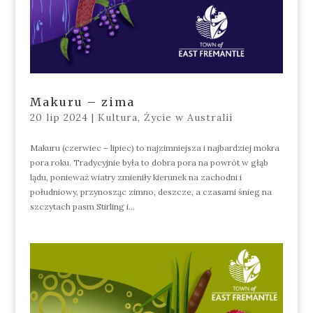
Makuru – zima
20 lip 2024
|
Kultura
,
Życie w Australii
Makuru (czerwiec – lipiec) to najzimniejsza i najbardziej mokra
pora roku. Tradycyjnie była to dobra pora na powrót w głąb
lądu, ponieważ wiatry zmieniły kierunek na zachodni i
południowy, przynosząc zimno, deszcze, a czasami śnieg na
szczytach pasm Stirling i...