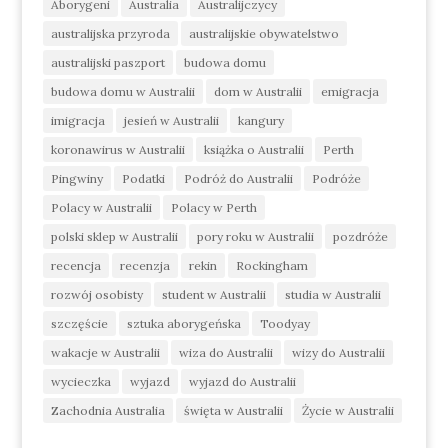
Aborygeni
Australia
Australijczycy
australijska przyroda
australijskie obywatelstwo
australijski paszport
budowa domu
budowa domu w Australii
dom w Australii
emigracja
imigracja
jesień w Australii
kangury
koronawirus w Australii
książka o Australii
Perth
Pingwiny
Podatki
Podróż do Australii
Podróże
Polacy w Australii
Polacy w Perth
polski sklep w Australii
pory roku w Australii
pozdróże
recencja
recenzja
rekin
Rockingham
rozwój osobisty
student w Australii
studia w Australii
szczęście
sztuka aborygeńska
Toodyay
wakacje w Australii
wiza do Australii
wizy do Australii
wycieczka
wyjazd
wyjazd do Australii
Zachodnia Australia
święta w Australii
Życie w Australii
życie w Perth