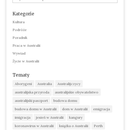
Kategorie
Kultura
Podróże
Poradnik
Praca w Australii
Wywiad
Życie w Australii
Tematy
Aborygeni
Australia
Australijczycy
australijska przyroda
australijskie obywatelstwo
australijski paszport
budowa domu
budowa domu w Australii
dom w Australii
emigracja
imigracja
jesień w Australii
kangury
koronawirus w Australii
książka o Australii
Perth