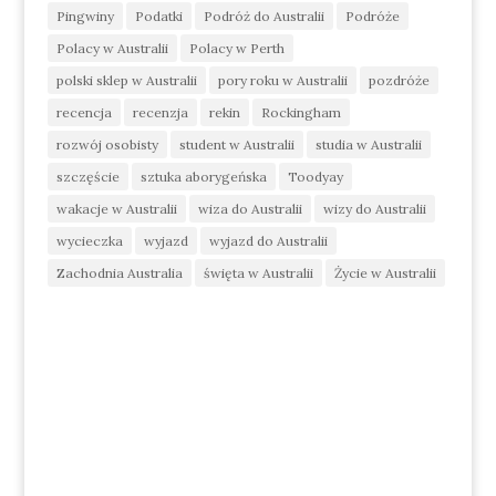
Pingwiny
Podatki
Podróż do Australii
Podróże
Polacy w Australii
Polacy w Perth
polski sklep w Australii
pory roku w Australii
pozdróże
recencja
recenzja
rekin
Rockingham
rozwój osobisty
student w Australii
studia w Australii
szczęście
sztuka aborygeńska
Toodyay
wakacje w Australii
wiza do Australii
wizy do Australii
wycieczka
wyjazd
wyjazd do Australii
Zachodnia Australia
święta w Australii
Życie w Australii
życie w Perth