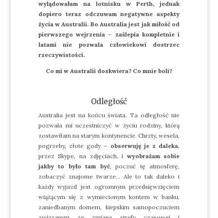
wylądowałam na lotnisku w Perth, jednak
dopiero teraz odczuwam negatywne aspekty
życia w Australii. Bo Australia jest jak miłość od
pierwszego wejrzenia – zaślepia kompletnie i
latami nie pozwala człowiekowi dostrzec
rzeczywistości.
Co mi w Australii doskwiera? Co mnie boli?
Odległość
Australia jest na końcu świata. Ta odległość nie
pozwala mi uczestniczyć w życiu rodziny, którą
zostawiłam na starym kontynencie. Chrzty, wesela,
pogrzeby, złote gody –
obserwuję je z daleka
,
przez Skype, na zdjęciach, i
wyobrażam sobie
jakby to było tam być
, poczuć tę atmosferę,
zobaczyć znajome twarze… Ale to tak daleko i
każdy wyjazd jest ogromnym przedsięwzięciem
wiążącym się z wymiecionym kontem w banku,
zaniedbanym domem, kiepskim samopoczuciem
związanym ze zmianą strefy czasowej i