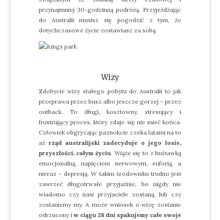
przynajmniej 30-godzinną podróżą. Przyjeżdżając
do Australii musisz się pogodzić z tym, że
dotychczasowe życie zostawiasz za sobą.
Wizy
Zdobycie wizy stałego pobytu do Australii to jak
przeprawa przez busz albo jeszcze gorzej – przez
outback. To długi, kosztowny, stresujący i
frustrujący proces, który zdaje się nie mieć końca.
Człowiek obgryzając paznokcie czeka latami na to
aż
rząd australijski zadecyduje o jego losie,
przyszłości, całym życiu
. Wiąże się to z huśtawką
emocjonalną, napięciem nerwowym, euforią, a
nieraz – depresją. W takim środowisku trudno jest
zawrzeć długotrwałe przyjaźnie, bo nigdy nie
wiadomo czy nasi przyjaciele zostaną, lub czy
zostaniemy my. A może wniosek o wizę zostanie
odrzucony i
w ciągu 28 dni spakujemy całe swoje