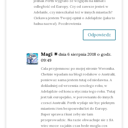
jednak Perth wygrało ze względu na klimat i
odległość od Europy. Czy od zawsze jesteś w
Adelaide, czy mieszkałaś też w innych miastach?
Ciekawa jestem Twojej opinii o Adelajdzie (jaka to
ładna nazwa!). Pozdrowienia
Odpowiedz
Magi ☀︎
dnia 6 sierpnia 2018 o godz.
09:49
Cala przyjemnosc po mojej stronie Weronika.
Chetnie wpadam na blogi rodakow o Australii,
poniewaz sama jestem tutaj od niedawna. A
dokladniej od wrzesnia zeszlego roku, w
Adelajdzie od konca stycznia tego roku. Tutaj
jest tak europejsko, w porownaniu do innych
czesci Australii. Perth wydaje sie byc pieknym
miastem i ten bezposredni lot do Europy.
Super sprawa i kusi zeby sie tam
przeprowadzic. Na razie obwachuje sie z SA
wiec moze za jakis czas bede mogla cos