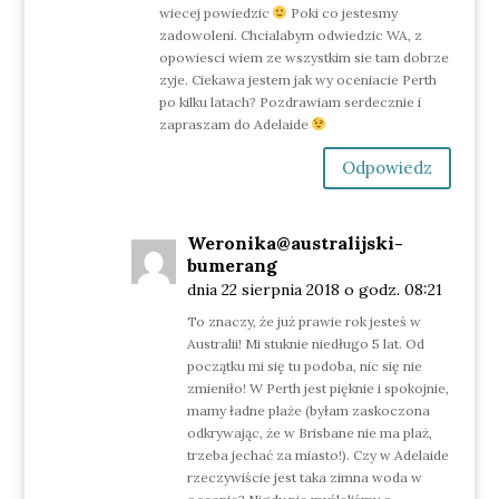
wiecej powiedzic
Poki co jestesmy
zadowoleni. Chcialabym odwiedzic WA, z
opowiesci wiem ze wszystkim sie tam dobrze
zyje. Ciekawa jestem jak wy oceniacie Perth
po kilku latach? Pozdrawiam serdecznie i
zapraszam do Adelaide
Odpowiedz
Weronika@australijski-
bumerang
dnia 22 sierpnia 2018 o godz. 08:21
To znaczy, że już prawie rok jesteś w
Australii! Mi stuknie niedługo 5 lat. Od
początku mi się tu podoba, nic się nie
zmieniło! W Perth jest pięknie i spokojnie,
mamy ładne plaże (byłam zaskoczona
odkrywając, że w Brisbane nie ma plaż,
trzeba jechać za miasto!). Czy w Adelaide
rzeczywiście jest taka zimna woda w