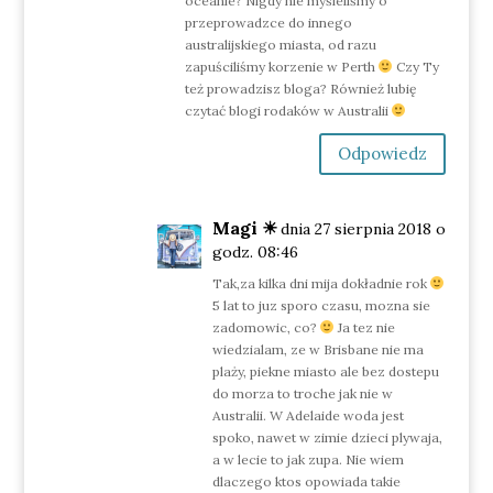
oceanie? Nigdy nie myśleliśmy o
przeprowadzce do innego
australijskiego miasta, od razu
zapuściliśmy korzenie w Perth
Czy Ty
też prowadzisz bloga? Również lubię
czytać blogi rodaków w Australii
Odpowiedz
Magi ☀︎
dnia 27 sierpnia 2018 o
godz. 08:46
Tak,za kilka dni mija dokładnie rok
5 lat to juz sporo czasu, mozna sie
zadomowic, co?
Ja tez nie
wiedzialam, ze w Brisbane nie ma
plaży, piekne miasto ale bez dostepu
do morza to troche jak nie w
Australii. W Adelaide woda jest
spoko, nawet w zimie dzieci plywaja,
a w lecie to jak zupa. Nie wiem
dlaczego ktos opowiada takie