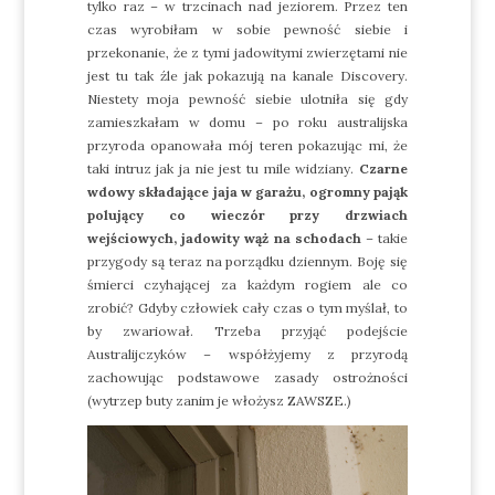
tylko raz – w trzcinach nad jeziorem. Przez ten
czas wyrobiłam w sobie pewność siebie i
przekonanie, że z tymi jadowitymi zwierzętami nie
jest tu tak źle jak pokazują na kanale Discovery.
Niestety moja pewność siebie ulotniła się gdy
zamieszkałam w domu – po roku australijska
przyroda opanowała mój teren pokazując mi, że
taki intruz jak ja nie jest tu mile widziany.
Czarne
wdowy składające jaja w garażu, ogromny pająk
polujący co wieczór przy drzwiach
wejściowych, jadowity wąż na schodach
– takie
przygody są teraz na porządku dziennym. Boję się
śmierci czyhającej za każdym rogiem ale co
zrobić? Gdyby człowiek cały czas o tym myślał, to
by zwariował. Trzeba przyjąć podejście
Australijczyków – współżyjemy z przyrodą
zachowując podstawowe zasady ostrożności
(wytrzep buty zanim je włożysz ZAWSZE.)