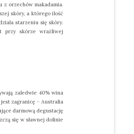
eju z orzechów makadamia.
ej skóry, a którego ilość
ziała starzeniu się skóry.
t przy skórze wrażliwej
ożywają zaledwie 40% wina
jest zagranicę – Australia
rujące darmową degustację
czą się w sławnej dolinie