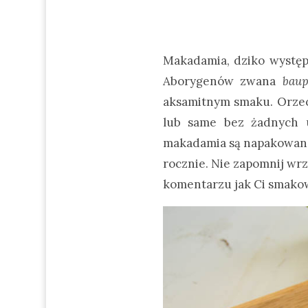
Makadamia, dziko występu
Aborygenów zwana
bau
aksamitnym smaku. Orzech
lub same bez żadnych u
makadamia są napakowane 
rocznie. Nie zapomnij wrz
komentarzu jak Ci smakow