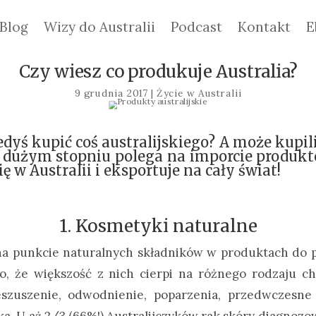
Blog
Wizy do Australii
Podcast
Kontakt
E
Czy wiesz co produkuje Australia?
9 grudnia 2017
|
Życie w Australii
dyś kupić coś australijskiego? A może kupil
w dużym stopniu polega na imporcie produkt
ę w Australii i eksportuje na cały świat!
1. Kosmetyki naturalne
 na punkcie naturalnych składników w produktach do p
o, że większość z nich cierpi na różnego rodzaju c
szuszenie, odwodnienie, poparzenia, przedwczesne 
. U aż 2/3 (66%!) Australijczyków rak skóry diagnozo