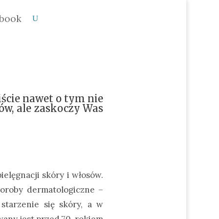
book
iście nawet o tym nie
ów, ale zaskoczy Was
ielęgnacji skóry i włosów.
horoby dermatologiczne –
starzenie się skóry, a w
wany jest przed 70. rokiem