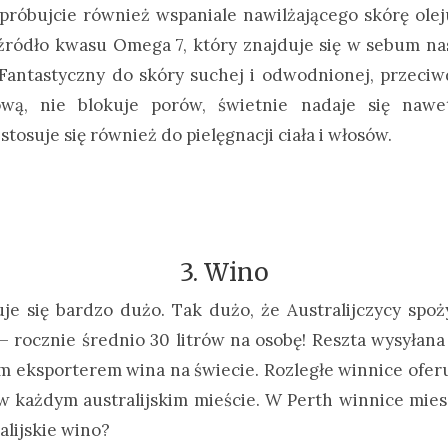
próbujcie również wspaniale nawilżającego skórę ol
źródło kwasu Omega 7, który znajduje się w sebum nasz
Fantastyczny do skóry suchej i odwodnionej, przeciwd
dową, nie blokuje porów, świetnie nadaje się nawe
stosuje się również do pielęgnacji ciała i włosów.
3. Wino
je się bardzo dużo. Tak dużo, że Australijczycy sp
rocznie średnio 30 litrów na osobę! Reszta wysyłana 
m eksporterem wina na świecie. Rozległe winnice ofe
 każdym australijskim mieście. W Perth winnice miesz
ralijskie wino?