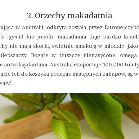
2. Orzechy makadamia
jąca w Australii, odkryta została przez Europejczy
ple, gymbl
lub
jindilli,
makadamia daje bardzo kruch
y nie mają skórki, świetnie smakują w miodzie, jako 
lepszaczy. Bogate w tłuszcze nienasycone, omega 
antyoksydantami. Australia eksportuje 100 000 ton 
ucić ich do koszyka podczas następnych zakupów, są w
ały!