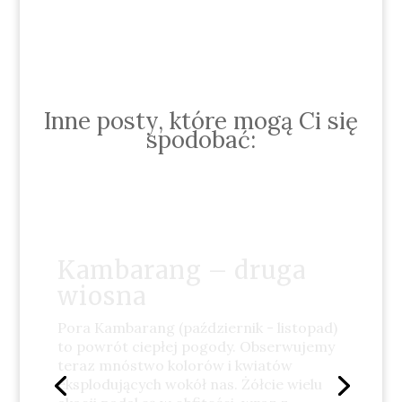
Inne posty, które mogą Ci się
spodobać:
Djilba – pierwsza
wiosna
Pora Djilba (sierpień - wrzesień) to czas
masowego pokazu żółto-kremowych
kwiatów. Djilba to przejściowa pora roku,