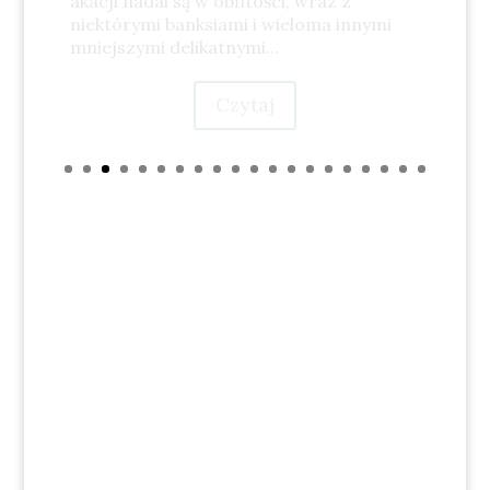
w której kilka bardzo zimnych i
pogodnych dni łączy się z cieplejszymi,
deszczowymi i wietrznymi oraz
okazjonalnymi słonecznymi...
Czytaj