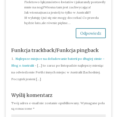
Fioletowo łąki,mnóstwo kwiatów i jakarandy postawiły
mnie na nogi!Wiosna tam jest zachwycająca!
Jak wiosna(nasza jesień) to tylko w Australii!!!
18 wylatuję i już się nie mogę doczekać.Co prawda
będzie lato,ale równie piękne….
Odpowiedz
Funkcja trackback/Funkcja pingback
Najlepsze miejsce na doładowanie baterii po długiej zimie –
Blog o Australii
- […] to zaraz po listopadzie najlepszy miesiąc
na odwiedzenie Perth i innych miejsc w Australii Zachodniej.
Początek jesieni […]
Wyślij komentarz
Twój adres e-mail nie zostanie opublikowany.
Wymagane pola
są oznaczone
*