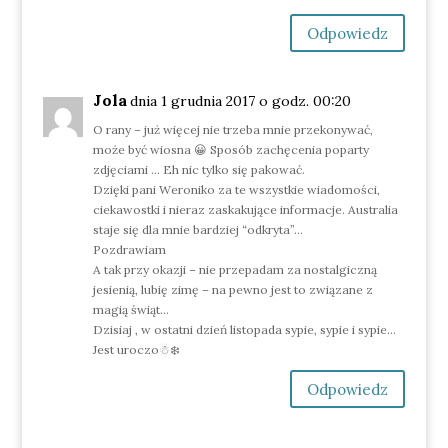
Odpowiedz
Jola
dnia 1 grudnia 2017 o godz. 00:20
O rany – już więcej nie trzeba mnie przekonywać,
może być wiosna 😀 Sposób zachęcenia poparty
zdjęciami … Eh nic tylko się pakować.
Dzięki pani Weroniko za te wszystkie wiadomości,
ciekawostki i nieraz zaskakujące informacje. Australia
staje się dla mnie bardziej “odkryta”…
Pozdrawiam
A tak przy okazji – nie przepadam za nostalgiczną
jesienią, lubię zimę – na pewno jest to związane z
magią świąt…
Dzisiaj , w ostatni dzień listopada sypie, sypie i sypie…
Jest uroczo☃❄️
Odpowiedz