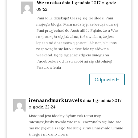
Weronika
dnia 1 grudnia 2017 o godz.
08:52
Pani Jolu, dziękuję! Cieszę się, że śledzi Pani
mojego bloga. Mam nadzieję, że kiedyś uda się
Pani przyjechać do Australii 🙂 Fajnie, że u Was
rozpoczęła się już zima, też uważam, że jest
lepsza od deszczowej jesieni. Akurat jak u nas
rozpoczęło się lato i idzie fala upałów na
weekend. Będę oglądać zdjęcia śniegu na
Facebooku i od razu zrobi mi się chłodniej!
Pozdrowienia
Odpowiedz
irenaandmarktravels
dnia 1 grudnia 2017
o godz. 22:24
Listopad jest idealny.Byłam rok temu trzy
miesiące,kiedy trwała wiosna i zaczynało się lato.Nie
ma nic piękniejszego.Nie lubię zimy,a nasypało u mnie
śniegu i mroźno …brrrr.