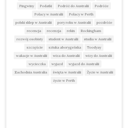
Pingwiny
Podatki
Podróż do Australii
Podróże
Polacy w Australii
Polacy w Perth
polski sklep w Australii
pory roku w Australii
pozdróże
recencja
recenzja
rekin
Rockingham
rozwój osobisty
student w Australii
studia w Australii
szczęście
sztuka aborygeńska
Toodyay
wakacje w Australii
wiza do Australii
wizy do Australii
wycieczka
wyjazd
wyjazd do Australii
Zachodnia Australia
święta w Australii
Życie w Australii
życie w Perth