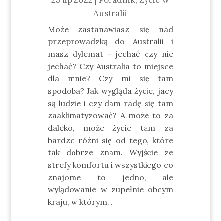
23 lip 2022
|
Poradnik
,
Życie w
Australii
Może zastanawiasz się nad
przeprowadzką do Australii i
masz dylemat - jechać czy nie
jechać? Czy Australia to miejsce
dla mnie? Czy mi się tam
spodoba? Jak wygląda życie, jacy
są ludzie i czy dam radę się tam
zaaklimatyzować? A może to za
daleko, może życie tam za
bardzo różni się od tego, które
tak dobrze znam. Wyjście ze
strefy komfortu i wszystkiego co
znajome to jedno, ale
wylądowanie w zupełnie obcym
kraju, w którym...