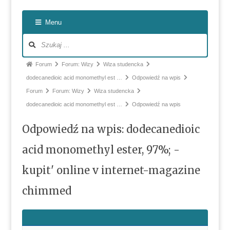
Nawiga
Menu
po
forum
Ścieżka
Forum
Forum: Wizy
Wiza studencka
forum
dodecanedioic acid monomethyl est …
Odpowiedź na wpis
-
Forum
Forum: Wizy
Wiza studencka
jesteś
dodecanedioic acid monomethyl est …
Odpowiedź na wpis
tutaj:
Odpowiedź na wpis: dodecanedioic
acid monomethyl ester, 97%; -
kupit' online v internet-magazine
chimmed