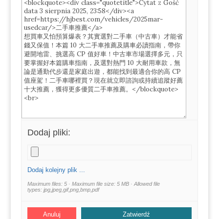
Dodaj pliki:
Dodaj kolejny plik ...
Maximum files: 5 · Maximum file size: 5 MB · Allowed file
types: jpg,jpeg,gif,png,bmp,pdf
Anuluj