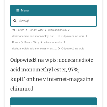
Nawiga
Menu
po
forum
Ścieżka
Forum
Forum: Wizy
Wiza studencka
forum
dodecanedioic acid monomethyl est …
Odpowiedź na wpis
-
Forum
Forum: Wizy
Wiza studencka
jesteś
dodecanedioic acid monomethyl est …
Odpowiedź na wpis
tutaj:
Odpowiedź na wpis: dodecanedioic
acid monomethyl ester, 97%; -
kupit' online v internet-magazine
chimmed