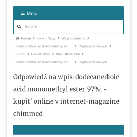
Nawiga
Menu
po
forum
Ścieżka
Forum
Forum: Wizy
Wiza studencka
forum
dodecanedioic acid monomethyl est …
Odpowiedź na wpis
-
Forum
Forum: Wizy
Wiza studencka
jesteś
dodecanedioic acid monomethyl est …
Odpowiedź na wpis
tutaj:
Odpowiedź na wpis: dodecanedioic
acid monomethyl ester, 97%; -
kupit' online v internet-magazine
chimmed