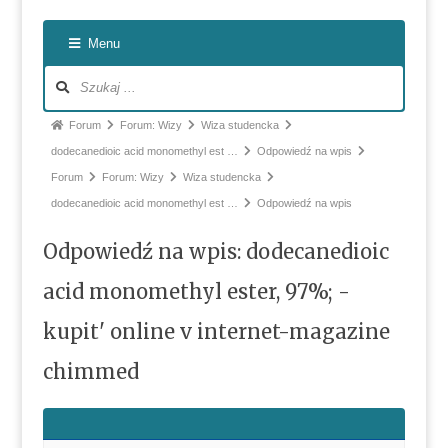
Nawiga
Menu
po
forum
Ścieżka
Forum
Forum: Wizy
Wiza studencka
forum
dodecanedioic acid monomethyl est …
Odpowiedź na wpis
-
Forum
Forum: Wizy
Wiza studencka
jesteś
dodecanedioic acid monomethyl est …
Odpowiedź na wpis
tutaj:
Odpowiedź na wpis: dodecanedioic
acid monomethyl ester, 97%; -
kupit' online v internet-magazine
chimmed