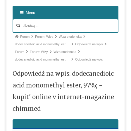
Nawiga
Menu
po
forum
Ścieżka
Forum
Forum: Wizy
Wiza studencka
forum
dodecanedioic acid monomethyl est …
Odpowiedź na wpis
-
Forum
Forum: Wizy
Wiza studencka
jesteś
dodecanedioic acid monomethyl est …
Odpowiedź na wpis
tutaj:
Odpowiedź na wpis: dodecanedioic
acid monomethyl ester, 97%; -
kupit' online v internet-magazine
chimmed