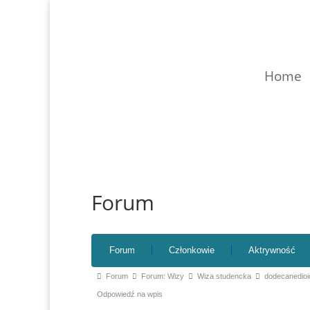
Home
Forum
Nawigacja
Forum
Członkowie
Aktrywność
po
forum
Ścieżka
Forum
Forum: Wizy
Wiza studencka
dodecanedioi
forum
Odpowiedź na wpis