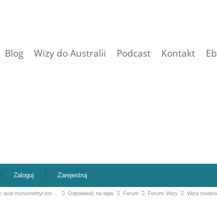
Blog
Wizy do Australii
Podcast
Kontakt
Eb
Zaloguj
Zarejestruj
c acid monomethyl est …
Odpowiedź na wpis
Forum
Forum: Wizy
Wiza studen