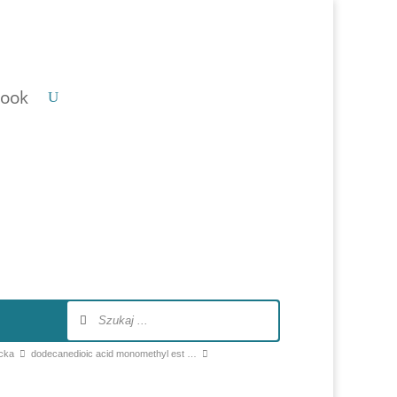
ook
cka
dodecanedioic acid monomethyl est …