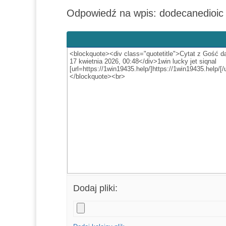
-
Odpowiedź na wpis: dodecanedioic 
jesteś
tutaj:
Dodaj pliki: