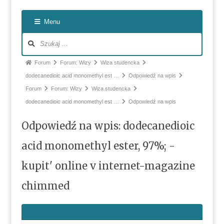
Nawiga
Menu
po
forum
Ścieżka
Forum
Forum: Wizy
Wiza studencka
forum
dodecanedioic acid monomethyl est …
Odpowiedź na wpis
-
Forum
Forum: Wizy
Wiza studencka
jesteś
dodecanedioic acid monomethyl est …
Odpowiedź na wpis
tutaj:
Odpowiedź na wpis: dodecanedioic
acid monomethyl ester, 97%; -
kupit' online v internet-magazine
chimmed