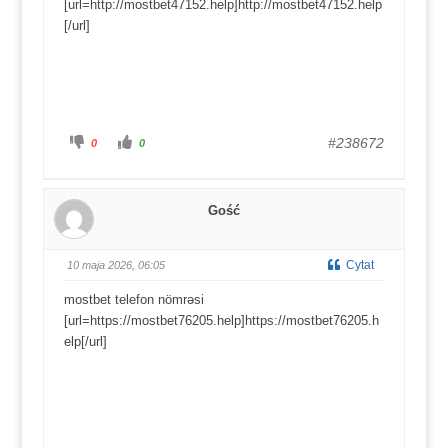
[url=http://mostbet47152.help]http://mostbet47152.help
d
g
ó
ó
[/url]
ł
r
.
ę
.
K
K
#238672
0
0
l
l
i
i
k
k
n
n
i
i
j
j
Gość
d
d
l
l
a
a
k
k
c
c
Cytat
10 maja 2026, 06:05
i
i
u
u
k
k
mostbet telefon nömrəsi
a
a
w
w
[url=https://mostbet76205.help]https://mostbet76205.h
d
g
ó
ó
elp[/url]
ł
r
.
ę
.