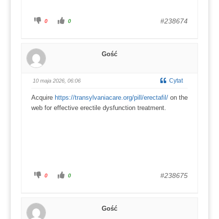
K
K
#238674
0
0
l
l
i
i
k
k
n
n
i
i
j
j
Gość
d
d
l
l
a
a
k
k
c
c
Cytat
10 maja 2026, 06:06
i
i
u
u
k
k
Acquire
https://transylvaniacare.org/pill/erectafil/
on the
a
a
w
w
web for effective erectile dysfunction treatment.
d
g
ó
ó
ł
r
.
ę
.
K
K
#238675
0
0
l
l
i
i
k
k
n
n
i
i
j
j
Gość
d
d
l
l