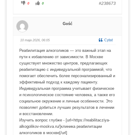
K
K
#238673
0
0
l
l
i
i
k
k
n
n
i
i
j
j
Gość
d
d
l
l
a
a
k
k
c
c
Cytat
10 maja 2026, 06:05
i
i
u
u
k
k
Реабилитация алкоголиков — это важный этап на
a
a
w
w
пути к избавлению от зависимости. В Москве
d
g
ó
ó
существует множество центров, предлагающих
ł
r
.
ę
реабилитацию с индивидуальной программой, что
.
помогает обеспечить более персонализированный и
эффективный подход к каждому пациенту.
Индивидуальная программа учитывает физическое
и психологическое состояние человека, а также его
социальное окружение и личные особенности. Это
позволяет добиться лучших результатов в лечении
и восстановлении.
Изучить вопрос глубже - [url=https://reabilitacziya-
alkogolikov-moskva.ru/]клиника реабилитации
алкоголиков в москве[/url]