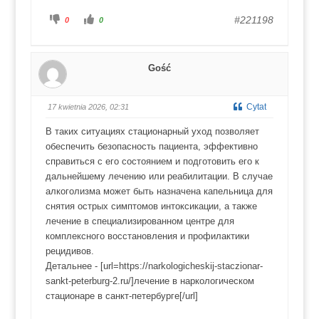
K
K
#221198
0
0
l
l
i
i
k
k
n
n
i
i
j
j
Gość
d
d
l
l
a
a
k
k
c
c
Cytat
17 kwietnia 2026, 02:31
i
i
u
u
k
k
В таких ситуациях стационарный уход позволяет
a
a
w
w
обеспечить безопасность пациента, эффективно
d
g
ó
ó
справиться с его состоянием и подготовить его к
ł
r
.
ę
дальнейшему лечению или реабилитации. В случае
.
алкоголизма может быть назначена капельница для
снятия острых симптомов интоксикации, а также
лечение в специализированном центре для
комплексного восстановления и профилактики
рецидивов.
Детальнее - [url=https://narkologicheskij-staczionar-
sankt-peterburg-2.ru/]лечение в наркологическом
стационаре в санкт-петербурге[/url]