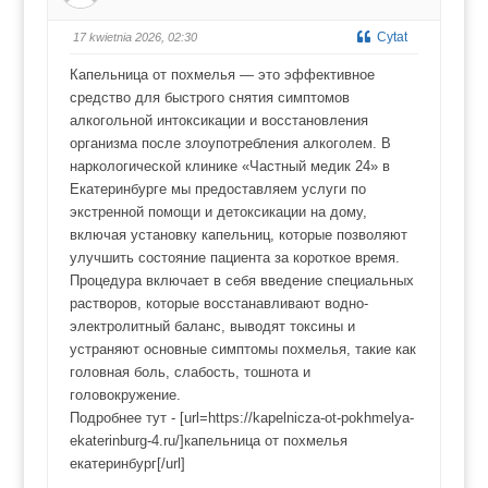
a
a
k
k
c
c
Cytat
17 kwietnia 2026, 02:30
i
i
u
u
k
k
Капельница от похмелья — это эффективное
a
a
w
w
средство для быстрого снятия симптомов
d
g
ó
ó
алкогольной интоксикации и восстановления
ł
r
.
ę
организма после злоупотребления алкоголем. В
.
наркологической клинике «Частный медик 24» в
Екатеринбурге мы предоставляем услуги по
экстренной помощи и детоксикации на дому,
включая установку капельниц, которые позволяют
улучшить состояние пациента за короткое время.
Процедура включает в себя введение специальных
растворов, которые восстанавливают водно-
электролитный баланс, выводят токсины и
устраняют основные симптомы похмелья, такие как
головная боль, слабость, тошнота и
головокружение.
Подробнее тут - [url=https://kapelnicza-ot-pokhmelya-
ekaterinburg-4.ru/]капельница от похмелья
екатеринбург[/url]