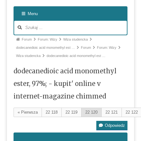
Nawiga
Menu
po
forum
Ścieżka
Forum
Forum: Wizy
Wiza studencka
forum
dodecanedioic acid monomethyl est …
Forum
Forum: Wizy
-
Wiza studencka
dodecanedioic acid monomethyl est …
jesteś
dodecanedioic acid monomethyl
tutaj:
ester, 97%; - kupit' online v
internet-magazine chimmed
« Pierwsza
22 118
22 119
22 120
22 121
22 122
Odpowiedz