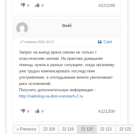
K
K
#221199
0
0
l
l
i
i
k
k
n
n
i
i
j
j
Gość
d
d
l
l
a
a
k
k
c
c
Cytat
17 kwietnia 2026, 02:37
i
i
u
u
k
k
Запрос на выезд врача связан не только с
a
a
w
w
классическим запоем. На практике домашняя
d
g
ó
ó
помощь нужна в разных ситуациях, когда организму
ł
r
.
ę
уже трудно компенсировать последствия
.
употребления, а откладывание визита увеличивает
риск осложнений.
Получить дополнительную информацию -
http://narkolog-na-dom-voronezh-2.ru
K
K
#221200
0
0
l
l
i
i
k
k
n
n
i
i
« Pierwsza
22 118
22 119
22 120
22 121
22 122
j
j
d
d