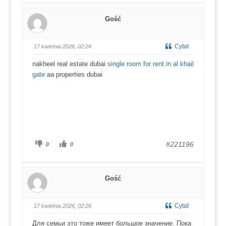
n
n
i
i
j
j
Gość
d
d
l
l
a
a
k
k
c
c
Cytat
17 kwietnia 2026, 02:24
i
i
u
u
k
k
nakheel real estate dubai
single room for rent in al khail
a
a
w
w
gate
aa properties dubai
d
g
ó
ó
ł
r
.
ę
.
K
K
#221196
0
0
l
l
i
i
k
k
n
n
i
i
j
j
Gość
d
d
l
l
a
a
k
k
c
c
Cytat
17 kwietnia 2026, 02:26
i
i
u
u
k
k
Для семьи это тоже имеет большое значение. Пока
a
a