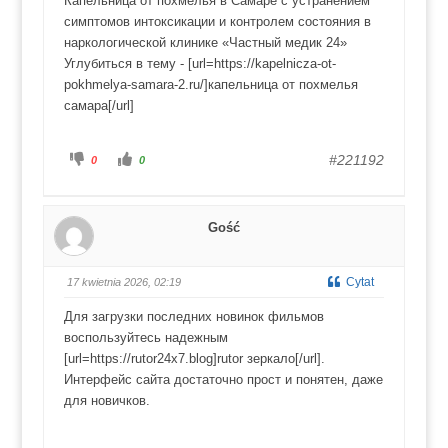
Капельница от похмелья в Самаре с устранением
a
a
w
w
симптомов интоксикации и контролем состояния в
d
g
ó
ó
наркологической клинике «Частный медик 24»
ł
r
.
ę
Углубиться в тему - [url=https://kapelnicza-ot-
.
pokhmelya-samara-2.ru/]капельница от похмелья
самара[/url]
K
K
#221192
0
0
l
l
i
i
k
k
n
n
i
i
j
j
Gość
d
d
l
l
a
a
k
k
c
c
Cytat
17 kwietnia 2026, 02:19
i
i
u
u
k
k
Для загрузки последних новинок фильмов
a
a
w
w
воспользуйтесь надежным
d
g
ó
ó
[url=https://rutor24x7.blog]rutor зеркало[/url].
ł
r
.
ę
Интерфейс сайта достаточно прост и понятен, даже
.
для новичков.