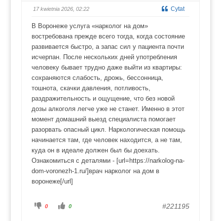
k
k
c
c
Cytat
17 kwietnia 2026, 02:22
i
i
u
u
k
k
В Воронеже услуга «нарколог на дом»
a
a
w
w
востребована прежде всего тогда, когда состояние
d
g
ó
ó
развивается быстро, а запас сил у пациента почти
ł
r
.
ę
исчерпан. После нескольких дней употребления
.
человеку бывает трудно даже выйти из квартиры:
сохраняются слабость, дрожь, бессонница,
тошнота, скачки давления, потливость,
раздражительность и ощущение, что без новой
дозы алкоголя легче уже не станет. Именно в этот
момент домашний выезд специалиста помогает
разорвать опасный цикл. Наркологическая помощь
начинается там, где человек находится, а не там,
куда он в идеале должен был бы доехать.
Ознакомиться с деталями - [url=https://narkolog-na-
dom-voronezh-1.ru/]врач нарколог на дом в
воронеже[/url]
K
K
#221195
0
0
l
l
i
i
k
k