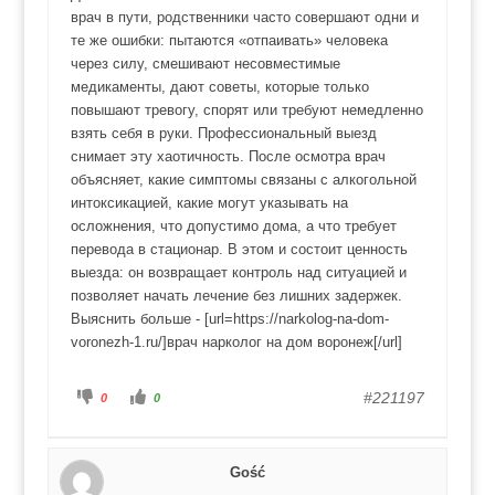
w
w
врач в пути, родственники часто совершают одни и
d
g
ó
ó
те же ошибки: пытаются «отпаивать» человека
ł
r
.
ę
через силу, смешивают несовместимые
.
медикаменты, дают советы, которые только
повышают тревогу, спорят или требуют немедленно
взять себя в руки. Профессиональный выезд
снимает эту хаотичность. После осмотра врач
объясняет, какие симптомы связаны с алкогольной
интоксикацией, какие могут указывать на
осложнения, что допустимо дома, а что требует
перевода в стационар. В этом и состоит ценность
выезда: он возвращает контроль над ситуацией и
позволяет начать лечение без лишних задержек.
Выяснить больше - [url=https://narkolog-na-dom-
voronezh-1.ru/]врач нарколог на дом воронеж[/url]
K
K
#221197
0
0
l
l
i
i
k
k
n
n
i
i
j
j
Gość
d
d
l
l