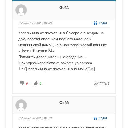
Gość
Cytat
17 kwietnia 2026, 02:09
Капельница от похмелья в Самаре с выездом на
дом, восстановлением водного баланса и
медицинской помощью в наркологической клинике
«Частный медик 24»
Получить дополнительные сведения -
[url=https://kapelnicza-ot-pokhmelya-samara-
1.ru/]капельница от похмелья анонимно[/url]
K
K
#221191
0
0
l
l
i
i
k
k
n
n
i
i
j
j
Gość
d
d
l
l
a
a
k
k
c
c
Cytat
17 kwietnia 2026, 02:13
i
i
u
u
k
k